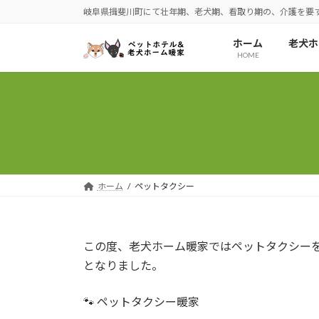
コ
ナ
岐阜県揖斐川町にて壮年期、老犬期、看取り期の、介護を要
ン
ビ
テ
ゲ
ホーム
老犬ホ
HOME
ン
ー
ツ
シ
へ
ョ
ス
ン
キ
に
ッ
移
プ
動
ホーム
ペットタクシー
この度、老犬ホーム暖家ではペットタクシー
となりました。
🐾 ペットタクシー暖家