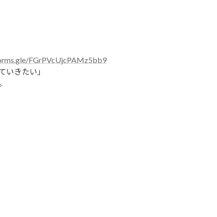
/forms.gle/FGrPVcUjcPAMz5bb9
ていきたい」
。