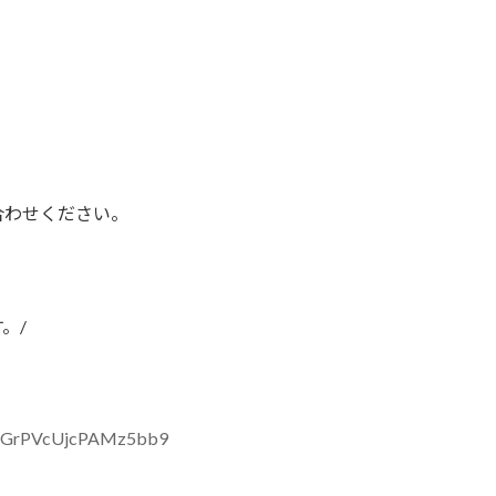
。
合わせください。
。/
e/FGrPVcUjcPAMz5bb9