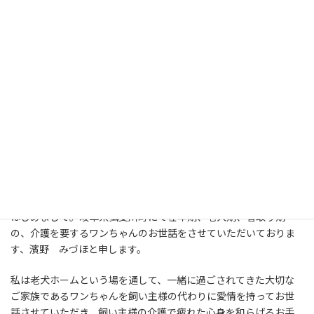
・介護してあげられる時間がない
・夜鳴きで近所に迷惑が掛かっている
・自分で介護したいけど少しは眠りたい。
そんな時は無理をしないで老犬ホーム暖家をご利用ください。
日帰り～終生まで飼い主様の希望に合わせてお預かりいたしま
す。
代表挨拶
はじめまして。岐阜県揖斐川町にて壮年期、老犬期、看取り期
の、介護を要するワンちゃんのお世話をさせていただいておりま
す、濱野 みづほと申します。
私は老犬ホームという場を通して、一緒に過ごされてきた大切な
ご家族であるワンちゃんを飼い主様の代わりに愛情を持ってお世
話させていただき、飼い主様の介護で疲れた心身を和らげるお手